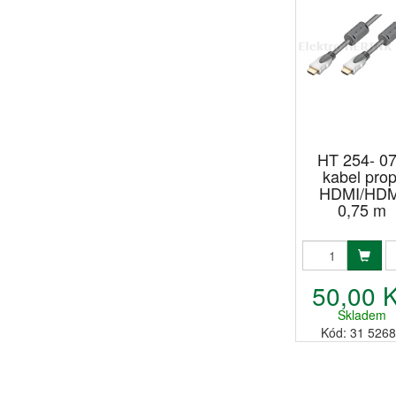
HT 254- 0
kabel prop
HDMI/HDM
0,75 m
50,00 
Skladem
Kód: 31 526