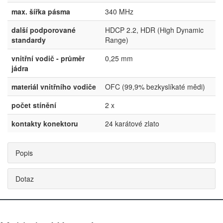
max. šířka pásma
340 MHz
další podporované
HDCP 2.2, HDR (High Dynamic
standardy
Range)
vnitřní vodič - průměr
0,25 mm
jádra
materiál vnitřního vodiče
OFC (99,9% bezkyslíkaté mědi)
počet stínění
2 x
kontakty konektoru
24 karátové zlato
Popis
Dotaz