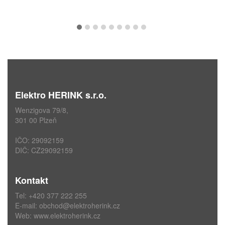
Elektro HERINK s.r.o.
Wenzigova 79/8,
301 00 Plzeň
IČO: 29092159
DIČ: CZ29092159
Kontakt
Tel: +420 377 222 255
E-mail:
obchod@elektroherink.cz
Web:
www.elektroherink.cz