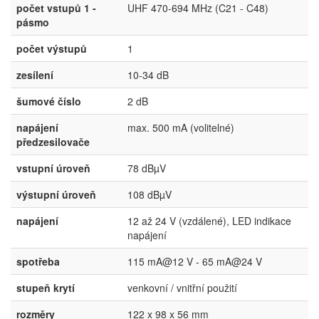
počet vstupů 1 -
UHF 470-694 MHz (C21 - C48)
pásmo
počet výstupů
1
zesílení
10-34 dB
šumové číslo
2 dB
napájení
max. 500 mA (volitelné)
předzesilovače
vstupní úroveň
78 dBµV
výstupní úroveň
108 dBµV
napájení
12 až 24 V (vzdálené), LED indikace
napájení
spotřeba
115 mA@12 V - 65 mA@24 V
stupeň krytí
venkovní / vnitřní použití
rozměry
122 x 98 x 56 mm