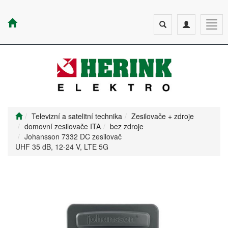
Toggle
Toggle
Togg
search
navigation
navig
Televizní a satelitní technika
Zesilovače + zdroje
domovní zesilovače ITA
bez zdroje
Johansson 7332 DC zesilovač
UHF 35 dB, 12-24 V, LTE 5G