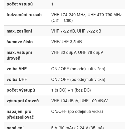
počet vstupů
1
frekvenční rozsah
VHF 174-240 MHz, UHF 470-790 MHz
(C21 - C60)
max. zesílení
VHF 7-22 dB, UHF 7-22 dB
šumové číslo
VHF/UHF 3,5 dB
max. vstupní
VHF 80 dBµV, UHF 78 dBµV
úroveň
volba VHF
ON / OFF (po odejmutí víčka)
volba UHF
ON / OFF (po odejmutí víčka)
počet výstupů
1 (s DC) + 1 (bez DC)
výstupní úroveň
VHF 104 dBµV, UHF 100 dBµV
napájení pro
ON/OFF (po odejmutí víčka)
předzesilovač
napájení
5 V (90 mA) až 24 V (35 mA)