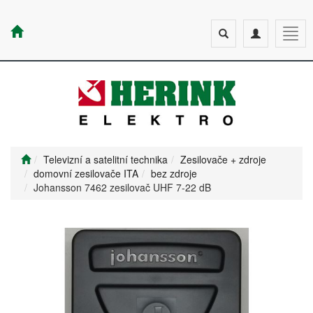
Toggle
Toggle
Togg
search
navigation
navig
Televizní a satelitní technika
Zesilovače + zdroje
domovní zesilovače ITA
bez zdroje
Johansson 7462 zesilovač UHF 7-22 dB