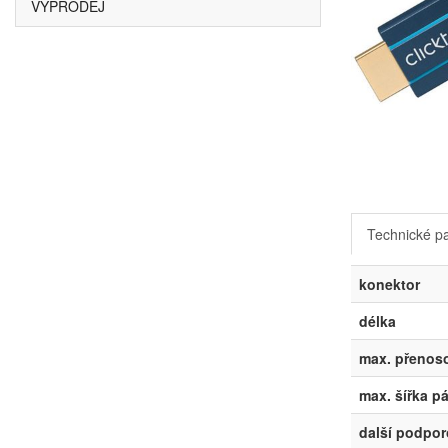
VÝPRODEJ
Technické p
konektor
délka
max. přenoso
max. šířka p
další podpo