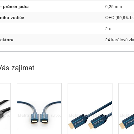
 - průměr jádra
0,25 mm
řního vodiče
OFC (99,9% be
í
2 x
nektoru
24 karátové zl
Vás zajímat