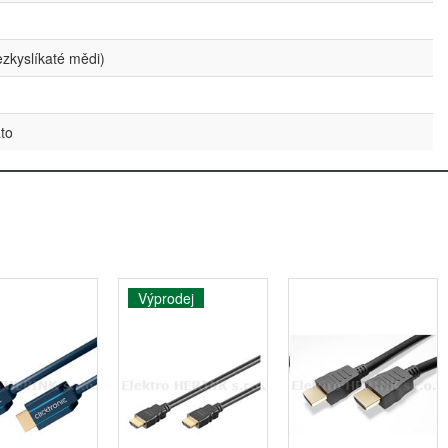
zkyslíkaté mědi)
ato
Výprodej