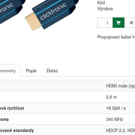
Kód
Výrobce
Propojovací kabel 
arametry
Popis
Dotaz
HDMI male (ty
2,0 m
vá rychlost
18 Gbit / s
ásma
340 MHz
rované standardy
HDCP 2.2, HDR