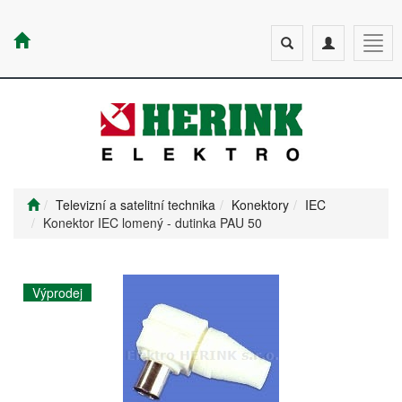
Toggle
Toggle
Togg
search
navigation
navig
Televizní a satelitní technika
Konektory
IEC
Konektor IEC lomený - dutinka PAU 50
Výprodej