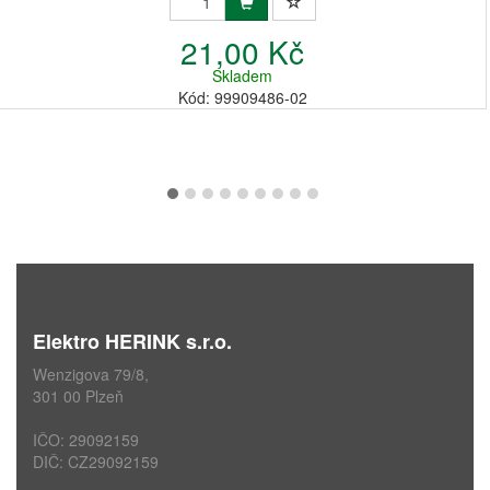
21,00 Kč
Skladem
Kód: 99909486-02
Elektro HERINK s.r.o.
Wenzigova 79/8,
301 00 Plzeň
IČO: 29092159
DIČ: CZ29092159