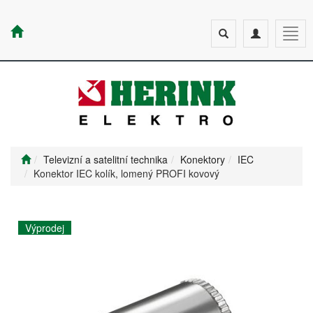
Toggle
Toggle
Togg
search
navigation
navig
Televizní a satelitní technika
Konektory
IEC
Konektor IEC kolík, lomený PROFI kovový
Výprodej