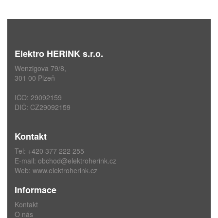
Elektro HERINK s.r.o.
Wenzigova 79/8,
301 00 Plzeň
IČO: 29092159
DIČ: CZ29092159
Kontakt
Tel: +420 377 222 255
E-mail:
obchod@elektroherink.cz
Web:
www.elektroherink.cz
Informace
Kontakt
O nás