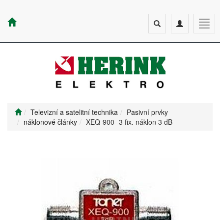
Toggle
Toggle
Togg
search
navigation
navig
Televizní a satelitní technika
Pasivní prvky
náklonové články
XEQ-900- 3 fix. náklon 3 dB