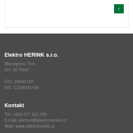
1
Elektro HERINK s.r.o.
Wenzigova 79/8,
301 00 Plzeň
IČO: 29092159
DIČ: CZ29092159
Kontakt
Tel: +420 377 222 255
E-mail:
obchod@elektroherink.cz
Web:
www.elektroherink.cz