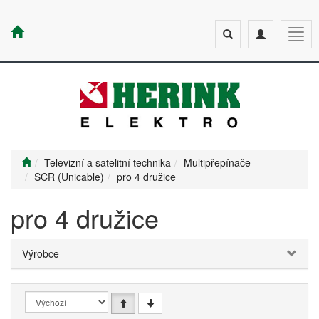
Toggle
Toggle
Togg
search
navigation
navig
Televizní a satelitní technika
Multipřepínače
SCR (Unicable)
pro 4 družice
pro 4 družice
Výrobce