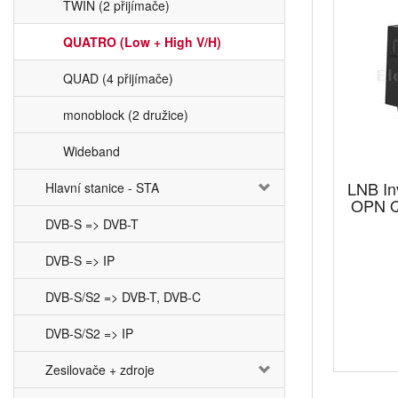
TWIN (2 přijímače)
QUATRO (Low + High V/H)
QUAD (4 přijímače)
monoblock (2 družice)
Wideband
LNB In
Hlavní stanice - STA
OPN Q
DVB-S => DVB-T
DVB-S => IP
DVB-S/S2 => DVB-T, DVB-C
DVB-S/S2 => IP
Zesilovače + zdroje