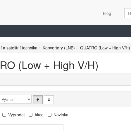
Blog
í a satelitní technika
Konvertory (LNB)
QUATRO (Low + High V/H)
O (Low + High V/H)
Výprodej
Akce
Novinka