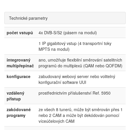
Technické parametry
počet vstupů
4x DVB-S/S2 (pásem na modul)
1 IP gigabitový vstup (4 transportní toky
MPTS na modul)
integrovaný
ano, umožňuje flexibilní směrování satelitních
multipřepínač
programů do multiplexů (QAM nebo QOFDM)
konfigurace
zabudovaný webový server nebo volitelný
konfigurační software UUI
vzdálený
prostřednictvím příslušenství Ref. 5950
přístup
zakódované
ze všech 8 tunerů, může být směrován přes 1
programy
nebo 2 CAM a může být dekódován pomocí
víceúčelových CAM