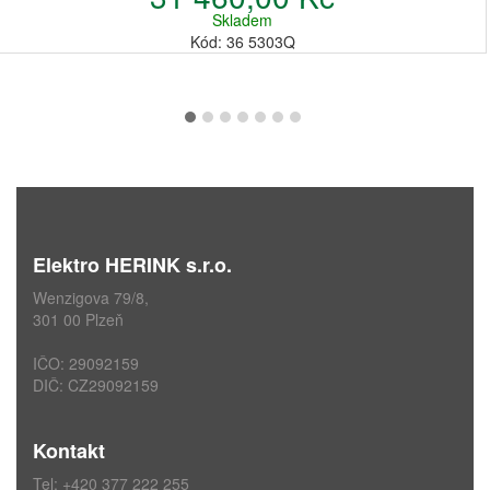
Skladem
Kód: 36 5303Q
Elektro HERINK s.r.o.
Wenzigova 79/8,
301 00 Plzeň
IČO: 29092159
DIČ: CZ29092159
Kontakt
Tel: +420 377 222 255