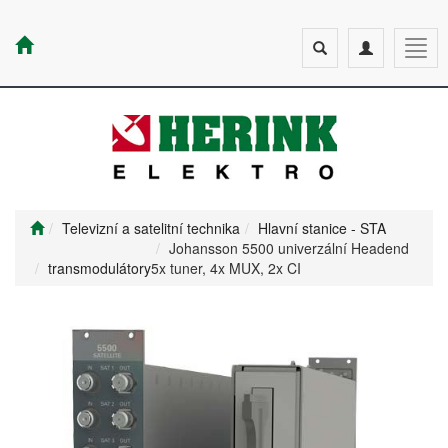
Toggle
Toggle
Togg
search
navigation
navig
Televizní a satelitní technika
Hlavní stanice - STA
Johansson 5500 univerzální Headend
transmodulátory
5x tuner, 4x MUX, 2x CI