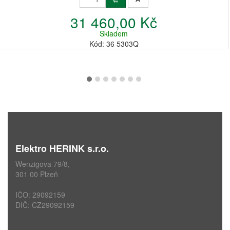
31 460,00 Kč
Skladem
Kód: 36 5303Q
Elektro HERINK s.r.o.
Wenzigova 79/8,
301 00 Plzeň
IČO: 29092159
DIČ: CZ29092159