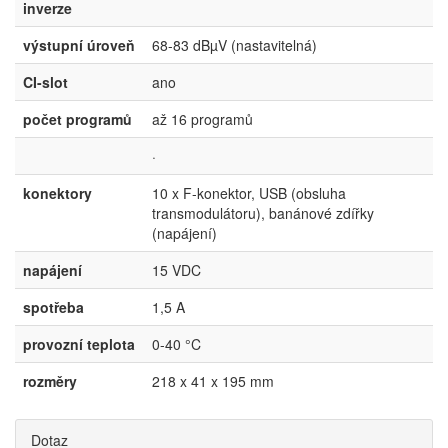
inverze
výstupní úroveň
68-83 dBµV (nastavitelná)
CI-slot
ano
počet programů
až 16 programů
·
konektory
10 x F-konektor, USB (obsluha
transmodulátoru), banánové zdířky
(napájení)
napájení
15 VDC
spotřeba
1,5 A
provozní teplota
0-40 °C
rozměry
218 x 41 x 195 mm
Dotaz