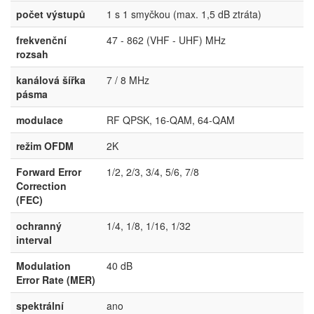
počet výstupů
1 s 1 smyčkou (max. 1,5 dB ztráta)
frekvenční
47 - 862 (VHF - UHF) MHz
rozsah
kanálová šířka
7 / 8 MHz
pásma
modulace
RF QPSK, 16-QAM, 64-QAM
režim OFDM
2K
Forward Error
1/2, 2/3, 3/4, 5/6, 7/8
Correction
(FEC)
ochranný
1/4, 1/8, 1/16, 1/32
interval
Modulation
40 dB
Error Rate (MER)
spektrální
ano