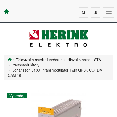
Toggle
Toggle
Togg
search
navigation
navig
Televizní a satelitní technika
Hlavní stanice - STA
transmodulátory
Johansson 5103T transmodulátor Twin QPSK-COFDM
CAM 16
Výprodej