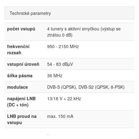
Technické parametry
počet vstupů
4 tunery s aktivní smyčkou (výstup se
ztrátou 0 dB)
frekvenční
950 - 2150 MHz
rozsah
vstupní úroveň
54 - 83 dBµV
šířka pásma
36 MHz
modulace
DVB-S (QPSK), DVB-S2 (QPSK, 8-PSK)
napájení LNB
13/18 V + 22 kHz
(DC + tón)
LNB proud na
max. 150 mA
vstupu
·