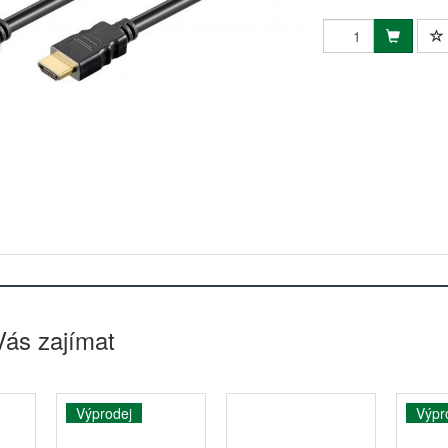
Vás zajímat
Výprodej
Výpr