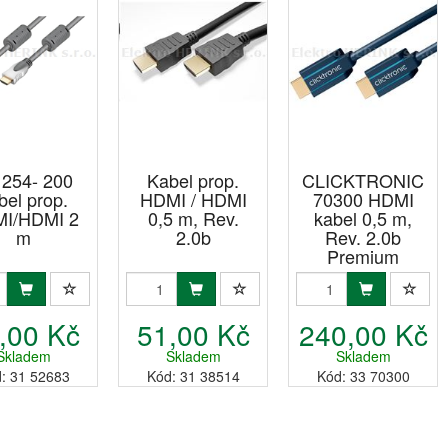
 254- 200
Kabel prop.
CLICKTRONIC
bel prop.
HDMI / HDMI
70300 HDMI
I/HDMI 2
0,5 m, Rev.
kabel 0,5 m,
m
2.0b
Rev. 2.0b
Premium
,00 Kč
51,00 Kč
240,00 Kč
Skladem
Skladem
Skladem
: 31 52683
Kód: 31 38514
Kód: 33 70300