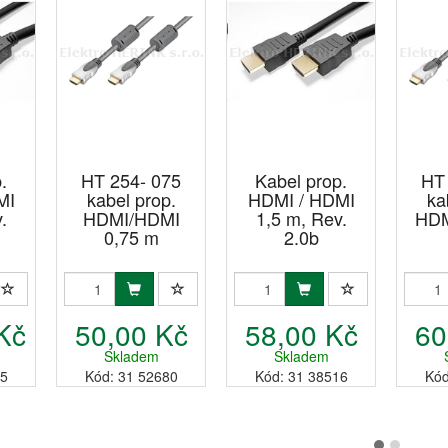
.
HT 254- 075
Kabel prop.
HT
MI
kabel prop.
HDMI / HDMI
ka
.
HDMI/HDMI
1,5 m, Rev.
HDM
0,75 m
2.0b
Kč
50,00 Kč
58,00 Kč
60
Skladem
Skladem
05
Kód: 31 52680
Kód: 31 38516
Kód