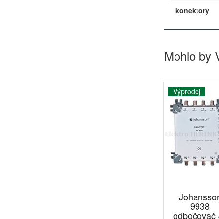
konektory
Mohlo by 
Výprodej
Johansso
9938
odbočovač 