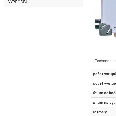
VÝPRODEJ
Technické p
počet vstup
počet výstu
útlum odboč
útlum na vý
rozměry