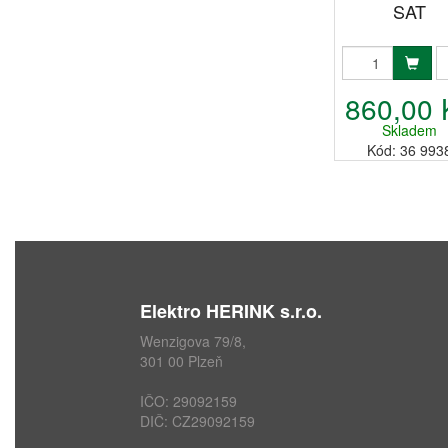
SAT
860,00 
Skladem
Kód: 36 993
Elektro HERINK s.r.o.
Wenzigova 79/8,
301 00 Plzeň
IČO: 29092159
DIČ: CZ29092159