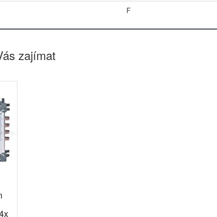
F
Vás zajímat
n
4x