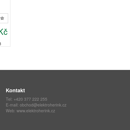
Kč
8
Kontakt
Tel: +420 377 222 255
E-mail:
obchod@elektroherink.cz
Web:
www.elektroherink.cz