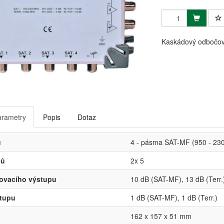
Kaskádový odbočova
arametry
Popis
Dotaz
ů
4 - pásma SAT-MF (950 - 230
pů
2x 5
ovacího výstupu
10 dB (SAT-MF), 13 dB (Terr.
stupu
1 dB (SAT-MF), 1 dB (Terr.)
162 x 157 x 51 mm