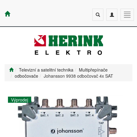
Toggle
Toggle
Togg
search
navigation
navig
Televizní a satelitní technika
Multipřepínače
odbočovače
Johansson 9938 odbočovač 4x SAT
Výprodej