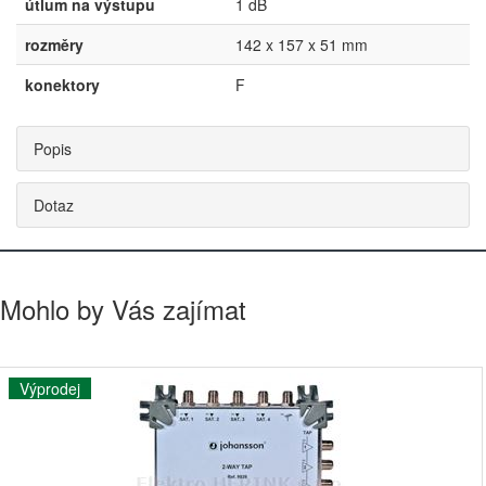
útlum na výstupu
1 dB
rozměry
142 x 157 x 51 mm
konektory
F
Popis
Dotaz
Mohlo by Vás zajímat
Výprodej