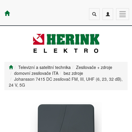
Toggle
Toggle
Togg
search
navigation
navig
Televizní a satelitní technika
Zesilovače + zdroje
domovní zesilovače ITA
bez zdroje
Johansson 7415 DC zesilovač FM, III, UHF (6, 23, 32 dB),
24 V, 5G