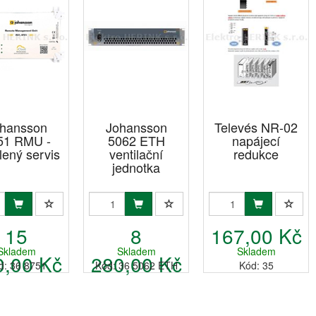
hansson
Johansson
Televés NR-02
51 RMU -
5062 ETH
napájecí
lený servis
ventilační
redukce
jednotka
15
8
167,00 Kč
Skladem
Skladem
Skladem
0,00 Kč
280,00 Kč
d: 36 8751
Kód: 36 5062 ETH
Kód: 35