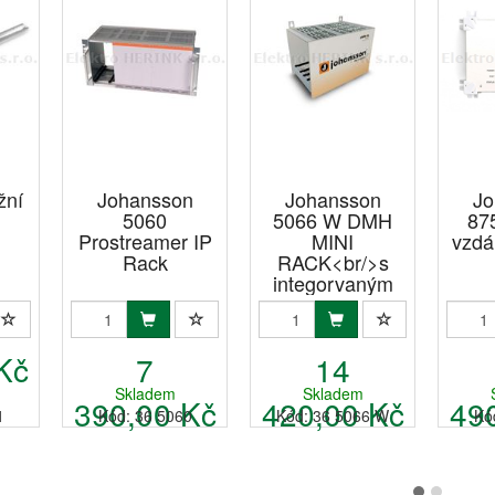
žní
Johansson
Johansson
Jo
5060
5066 W DMH
87
Prostreamer IP
MINI
vzdá
Rack
RACK<br/>s
integorvaným
ventilátorem
Kč
7
14
Skladem
Skladem
390,00 Kč
420,00 Kč
49
1
Kód: 36 5060
Kód: 36 5066 W
Kó