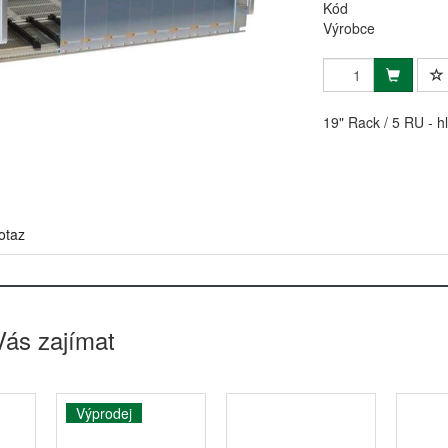
Kód
Výrobce
19" Rack / 5 RU - h
otaz
Vás zajímat
Výprodej