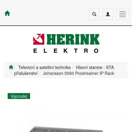
Toggle
Toggle
Togg
search
navigation
navig
Televizní a satelitní technika
Hlavní stanice - STA
příslušenství
Johansson 5060 Prostreamer IP Rack
Výprodej