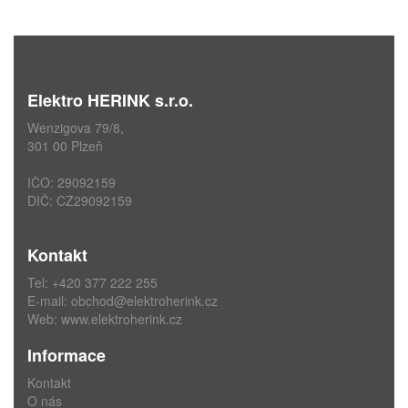
Elektro HERINK s.r.o.
Wenzigova 79/8,
301 00 Plzeň
IČO: 29092159
DIČ: CZ29092159
Kontakt
Tel: +420 377 222 255
E-mail:
obchod@elektroherink.cz
Web:
www.elektroherink.cz
Informace
Kontakt
O nás