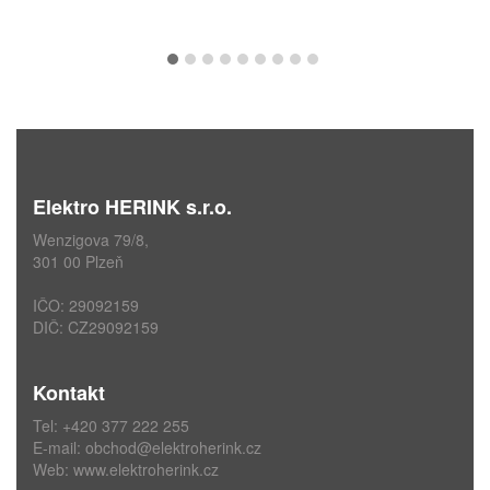
Elektro HERINK s.r.o.
Wenzigova 79/8,
301 00 Plzeň
IČO: 29092159
DIČ: CZ29092159
Kontakt
Tel: +420 377 222 255
E-mail:
obchod@elektroherink.cz
Web:
www.elektroherink.cz