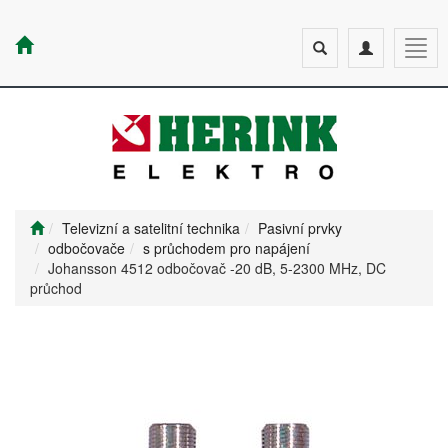
Toggle
Toggle
Togg
search
navigation
navig
Televizní a satelitní technika
Pasivní prvky
odbočovače
s průchodem pro napájení
Johansson 4512 odbočovač -20 dB, 5-2300 MHz, DC
průchod