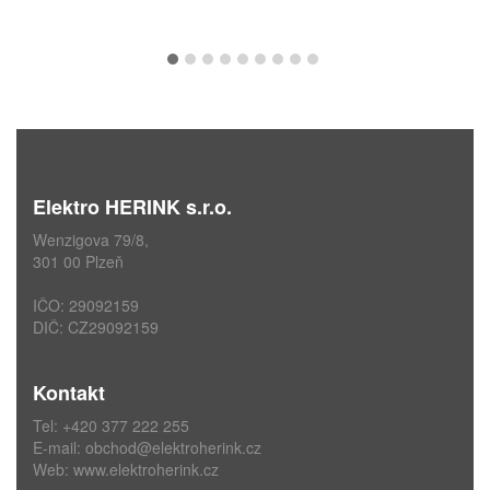
Elektro HERINK s.r.o.
Wenzigova 79/8,
301 00 Plzeň
IČO: 29092159
DIČ: CZ29092159
Kontakt
Tel: +420 377 222 255
E-mail:
obchod@elektroherink.cz
Web:
www.elektroherink.cz