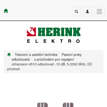
Toggle
Toggle
Togg
search
navigation
navig
Televizní a satelitní technika
Pasivní prvky
odbočovače
s průchodem pro napájení
Johansson 4510 odbočovač -10 dB, 5-2300 MHz, DC
průchod