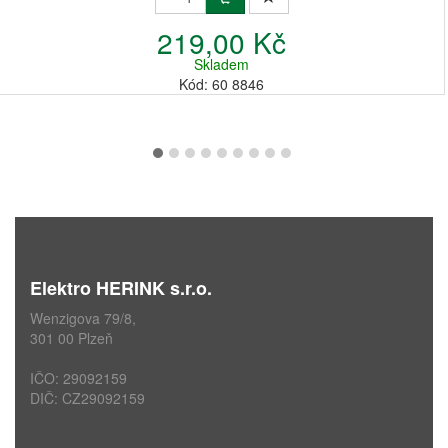
219,00 Kč
Skladem
Kód: 60 8846
Elektro HERINK s.r.o.
Wenzigova 79/8,
301 00 Plzeň
IČO: 29092159
DIČ: CZ29092159