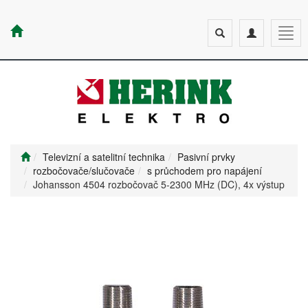
Toggle
Toggle
Togg
search
navigation
navig
Televizní a satelitní technika
Pasivní prvky
rozbočovače/slučovače
s průchodem pro napájení
Johansson 4504 rozbočovač 5-2300 MHz (DC), 4x výstup