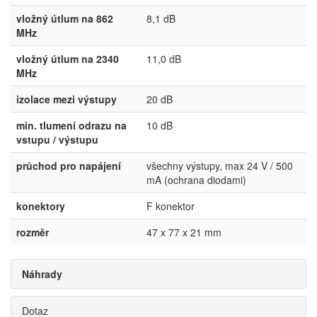
vložný útlum na 862
8,1 dB
MHz
vložný útlum na 2340
11,0 dB
MHz
izolace mezi výstupy
20 dB
min. tlumení odrazu na
10 dB
vstupu / výstupu
průchod pro napájení
všechny výstupy, max 24 V / 500
mA (ochrana diodami)
konektory
F konektor
rozměr
47 x 77 x 21 mm
Náhrady
Dotaz