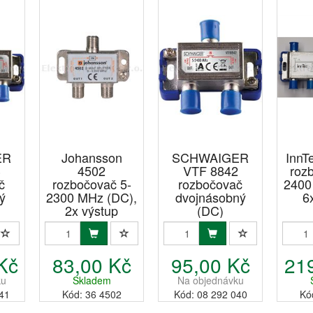
ER
Johansson
SCHWAIGER
InnT
3
4502
VTF 8842
roz
č
rozbočovač 5-
rozbočovač
2400
ý
2300 MHz (DC),
dvojnásobný
6
2x výstup
(DC)
Kč
83,00 Kč
95,00 Kč
21
ku
Skladem
Na objednávku
41
Kód: 36 4502
Kód: 08 292 040
Kó