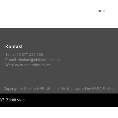
Kontakt
Tel: +420 377 222 255
E-mail:
obchod@elektroherink.cz
Web:
www.elektroherink.cz
Copyright © Elektro HERINK s.r.o. 2019, powered by
ABRA E-shop
ná?
Zjistit více