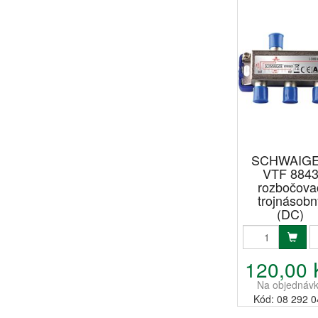
SCHWAIG
VTF 884
rozbočova
trojnásobn
(DC)
120,00 
Na objednáv
Kód: 08 292 0