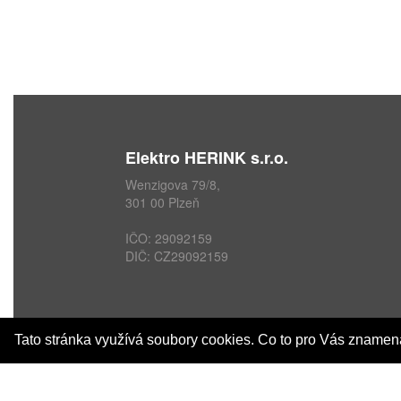
Elektro HERINK s.r.o.
Wenzigova 79/8,
301 00 Plzeň
IČO: 29092159
DIČ: CZ29092159
Tato stránka využívá soubory cookies. Co to pro Vás zname