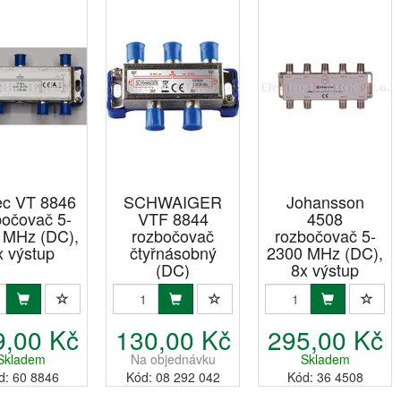
ec VT 8846
SCHWAIGER
Johansson
bočovač 5-
VTF 8844
4508
 MHz (DC),
rozbočovač
rozbočovač 5-
x výstup
čtyřnásobný
2300 MHz (DC),
(DC)
8x výstup
9,00 Kč
130,00 Kč
295,00 Kč
Skladem
Na objednávku
Skladem
d: 60 8846
Kód: 08 292 042
Kód: 36 4508