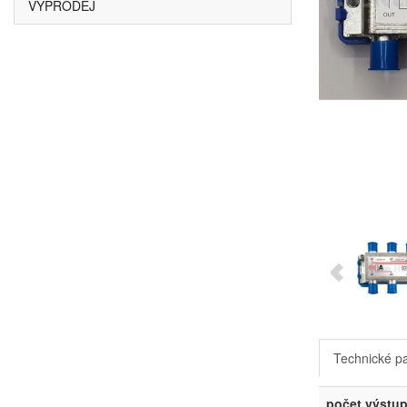
VÝPRODEJ
Technické p
počet výstu