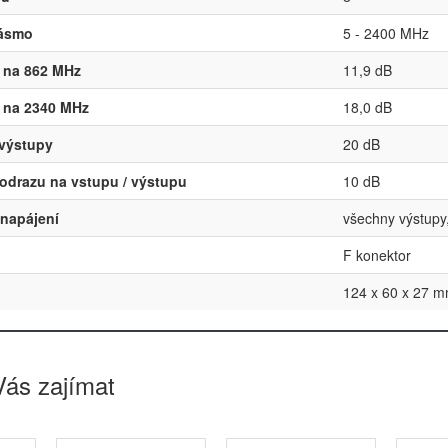
pásmo
5 - 2400 MHz
 na 862 MHz
11,9 dB
 na 2340 MHz
18,0 dB
 výstupy
20 dB
 odrazu na vstupu / výstupu
10 dB
napájení
všechny výstupy
F konektor
124 x 60 x 27 
Vás zajímat