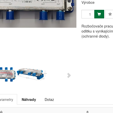
Výrobce
Rozbočovače pracuj
odlitku s vynikajíc
(ochranné diody).
arametry
Náhrady
Dotaz
pů
8