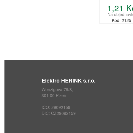
1,21 K
Na objednáv
Kód: 2125
Elektro HERINK s.r.o.
Wenzigova 79/8,
301 00 Plzeň
IČO: 29092159
DIČ: CZ29092159