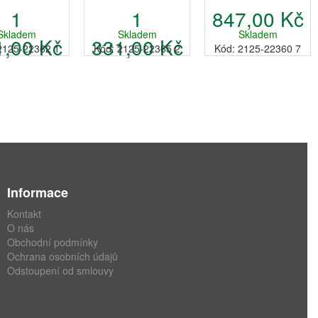
1
1
847,00 Kč
Skladem
Skladem
Skladem
1,00 Kč
331,00 Kč
2125-22362 1
Kód: 2125-22365 2
Kód: 2125-22360 7
Informace
Kontakt
O nás
Obchodní podmínky
Ochrana osobních údajů
Odstoupení od smlouvy