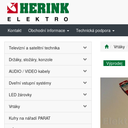
Kontakt
Obchodní informace
Technická podpora
Vrtáky
Televizní a satelitní technika
Držáky, stožáry, konzole
Výprodej
AUDIO / VIDEO kabely
Dveřní vstupní systémy
LED žárovky
Vrtáky
Kufry na nářadí PARAT