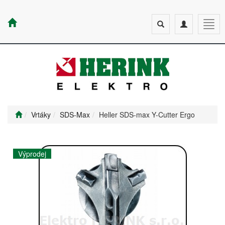
Toggle
Toggle
Togg
search
navigation
navig
Vrtáky
SDS-Max
Heller SDS-max Y-Cutter Ergo
Výprodej