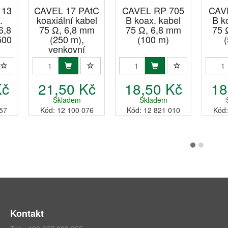
113
CAVEL 17 PAtC
CAVEL RP 705
CAV
.
koaxiální kabel
B koax. kabel
B k
6,8
75 Ω, 6,8 mm
75 Ω, 6,8 mm
75 
500
(250 m),
(100 m)
venkovní
Kč
21,50 Kč
18,50 Kč
18
Skladem
Skladem
57
Kód: 12 100 076
Kód: 12 821 010
Kód:
Kontakt