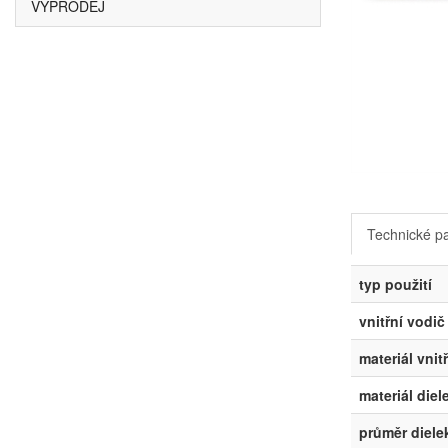
VÝPRODEJ
Technické p
typ použití
vnitřní vodič
materiál vnit
materiál diel
průměr dielek