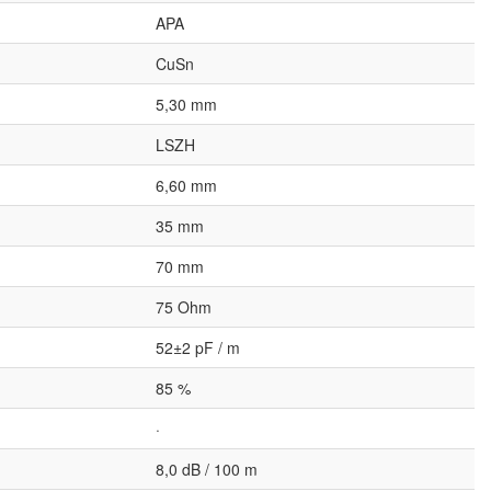
APA
CuSn
5,30 mm
LSZH
6,60 mm
35 mm
70 mm
75 Ohm
52±2 pF / m
85 %
·
8,0 dB / 100 m