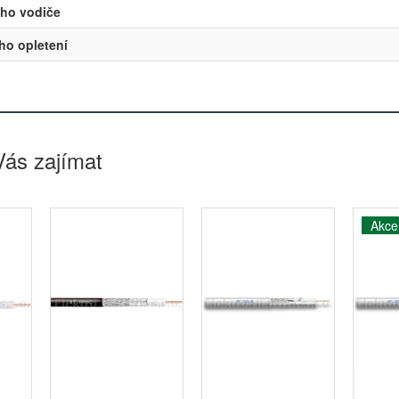
ího vodiče
ího opletení
Vás zajímat
Akce