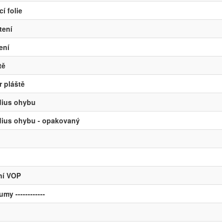
cí folie
tení
ení
tě
r pláště
dius ohybu
dius ohybu - opakovaný
ení VOP
lumy ------------