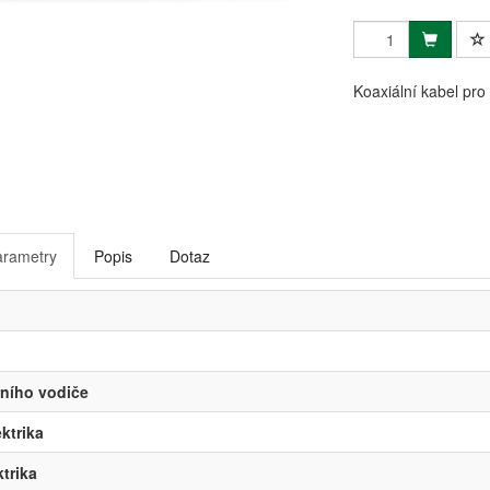
Koaxiální kabel pro
arametry
Popis
Dotaz
řního vodiče
ektrika
trika