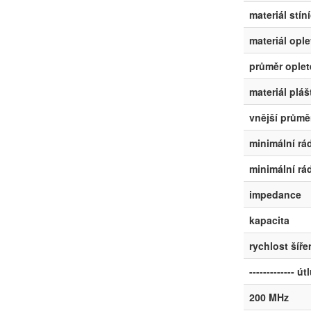
materiál stíní
materiál ople
průměr oplet
materiál pláš
vnější průmě
minimální rá
minimální rá
impedance
kapacita
rychlost šíř
------------- út
200 MHz