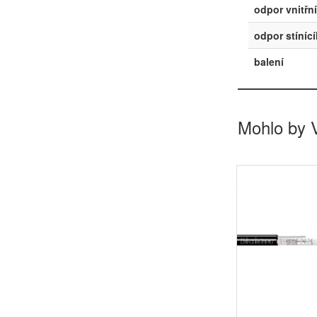
odpor vnitřn
odpor stíníc
balení
Mohlo by 