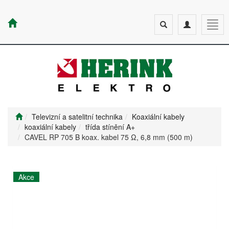
Toggle
Toggle
Togg
search
navigation
navig
Televizní a satelitní technika
Koaxiální kabely
koaxiální kabely
třída stínění A+
CAVEL RP 705 B koax. kabel 75 Ω, 6,8 mm (500 m)
Akce