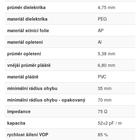
průměr dielektrika
4,75 mm
materiál dielektrika
PEG
materiál stínící folie
AP
materiál opletení
Al
průměr opletení
5,38 mm
vnější průměr pláště
6,80 mm
materiál pláště
PVC
minimální rádius ohybu
35 mm
minimální rádius ohybu - opakovaný
70 mm
impedance
75 Ω
kapacita
52±2 pF / m
rychlost šíření VOP
85 %