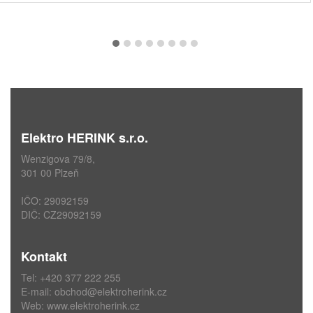
Elektro HERINK s.r.o.
Wenzigova 79/8,
301 00 Plzeň
IČO: 29092159
DIČ: CZ29092159
Kontakt
Tel: +420 377 222 255
E-mail:
obchod@elektroherink.cz
Web:
www.elektroherink.cz