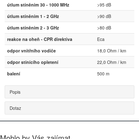
útlum stíněním 30 - 1000 MHz
>95 dB
útlum stíněním 1 - 2 GHz
>90 dB
útlum stíněním 2 - 3 GHz
>80 dB
reakce na oheň - CPR direktiva
Eca
odpor vnitřního vodiče
18,0 Ohm / km
odpor stínícího opletení
22,0 Ohm / km
balení
500 m
Popis
Dotaz
Mohlo by Vás zajímat