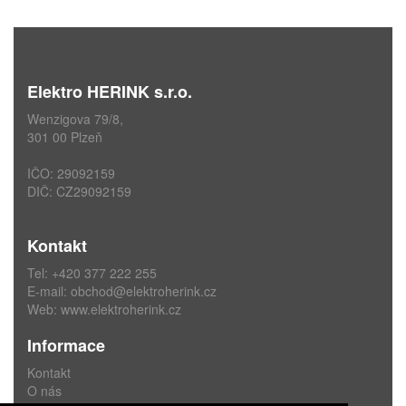
Elektro HERINK s.r.o.
Wenzigova 79/8,
301 00 Plzeň
IČO: 29092159
DIČ: CZ29092159
Kontakt
Tel: +420 377 222 255
E-mail:
obchod@elektroherink.cz
Web:
www.elektroherink.cz
Informace
Kontakt
O nás