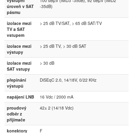
výstupní
100 dBµV (IMD3 -35dB), 92 dBµV (IMD2
úroveň v SAT
-35dB)
pásmu
izolace mezi
> 25 dB TV/SAT, > 65 dB SAT/TV
TV a SAT
vstupem
izolace mezi
> 25 dB TV, > 30 dB SAT
výstupy
izolace mezi
> 30 dB
SAT vstupy
přepínání
DiSEqC 2.0, 14/18V, 0/22 KHz
výstupů
napájení LNB
16 Vdc / 2000 mA
proudový
42± 2 (14/18 Vdc)
odběr z
přijímače
konektory
F