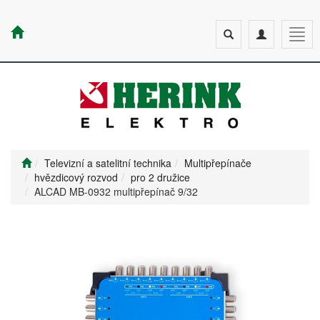
Toggle
Toggle
Togg
search
navigation
navig
Televizní a satelitní technika
Multipřepínače
hvězdicový rozvod
pro 2 družice
ALCAD MB-0932 multipřepínač 9/32