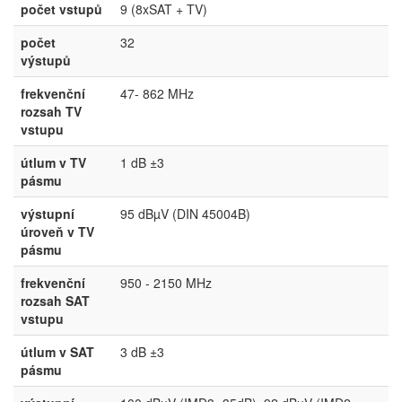
počet vstupů
9 (8xSAT + TV)
počet
32
výstupů
frekvenční
47- 862 MHz
rozsah TV
vstupu
útlum v TV
1 dB ±3
pásmu
výstupní
95 dBµV (DIN 45004B)
úroveň v TV
pásmu
frekvenční
950 - 2150 MHz
rozsah SAT
vstupu
útlum v SAT
3 dB ±3
pásmu