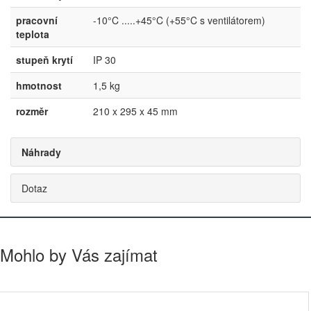
pracovní
-10°C .....+45°C (+55°C s ventilátorem)
teplota
stupeň krytí
IP 30
hmotnost
1,5 kg
rozměr
210 x 295 x 45 mm
Náhrady
Dotaz
Mohlo by Vás zajímat