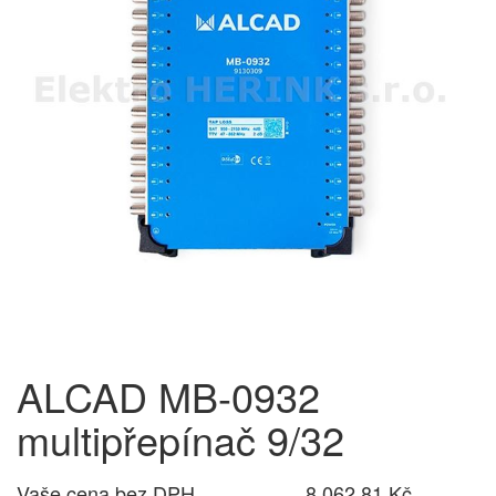
ALCAD MB-0932
multipřepínač 9/32
Vaše cena bez DPH
8 062,81 Kč