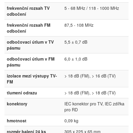
frekvenční rozsah TV
5 - 68 MHz / 118 - 1000 MHz
odbočení
frekvenční rozsah FM
87,5 - 108 MHz
odbočení
odbočovací útlum v TV
5,5 ± 0,7 dB
pásmu
odbočovací útlum v FM
6,0 ± 1,0 dB
pásmu
izolace mezi výstupy TV-
> 18 dB (FM), > 16 dB (TV)
FM
tlumení odrazu
> 18 dB (FM), > 18 dB (TV)
konektory
IEC konektor pro TV, IEC zdířka
pro RD
hmotnost
0,09 kg
rozměr balení 24 ks
305 x 225 x 65 mm