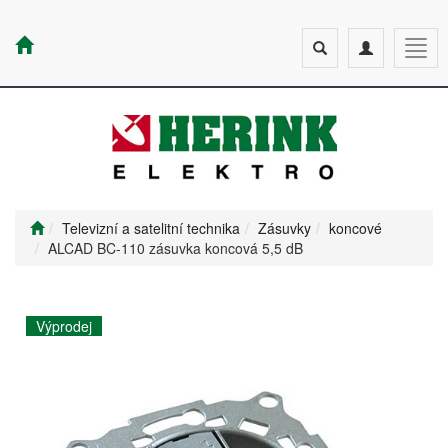
Toggle
Toggle
Togg
search
navigation
navig
Televizní a satelitní technika
Zásuvky
koncové
ALCAD BC-110 zásuvka koncová 5,5 dB
Výprodej