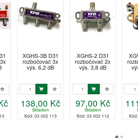
31
XGHS-3B D31
XGHS-2 D31
XGV
 3x
rozbočovač 3x
rozbočovač 2x
roz
B
výs. 6,2 dB
výs. 3,8 dB
vý
Kč
138,00 Kč
97,00 Kč
11
Skladem
Skladem
13
Kód: 03 002 113
Kód: 03 002 112
Kód: