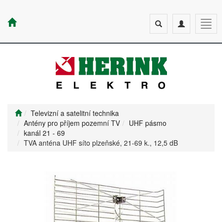
Toggle
Toggle
Togg
search
navigation
navig
Televizní a satelitní technika
Antény pro příjem pozemní TV
UHF pásmo
kanál 21 - 69
TVA anténa UHF síto plzeňské, 21-69 k., 12,5 dB