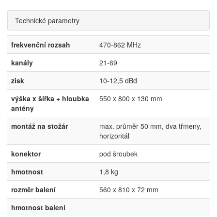
Technické parametry
frekvenční rozsah
470-862 MHz
kanály
21-69
zisk
10-12,5 dBd
výška x šířka + hloubka
550 x 800 x 130 mm
antény
montáž na stožár
max. průměr 50 mm, dva třmeny,
horizontál
konektor
pod šroubek
hmotnost
1,8 kg
rozměr balení
560 x 810 x 72 mm
hmotnost balení