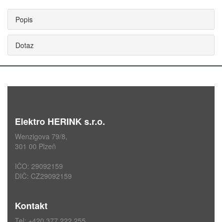
Popis
Dotaz
Elektro HERINK s.r.o.
Wenzigova 79/8,
301 00 Plzeň
IČO: 29092159
DIČ: CZ29092159
Kontakt
Tel: +420 377 222 255