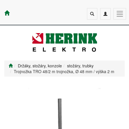
Toggle
Toggle
Togg
search
navigation
navig
Držáky, stožáry, konzole
stožáry, trubky
Trojnožka TRO 48/2 m trojnožka, Ø 48 mm / výška 2 m