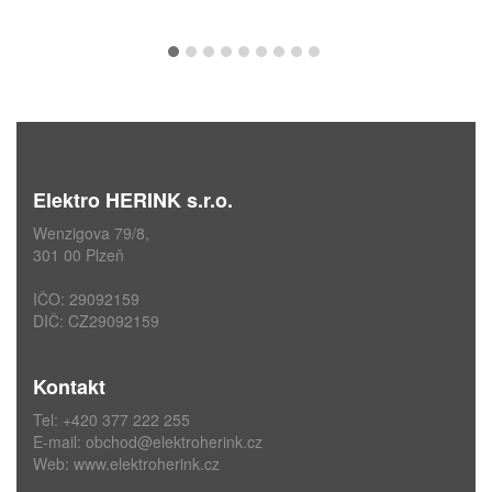
Elektro HERINK s.r.o.
Wenzigova 79/8,
301 00 Plzeň
IČO: 29092159
DIČ: CZ29092159
Kontakt
Tel: +420 377 222 255
E-mail:
obchod@elektroherink.cz
Web:
www.elektroherink.cz