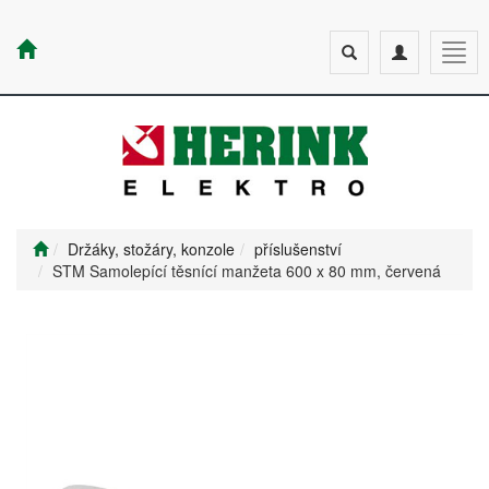
Toggle
Toggle
Togg
search
navigation
navig
Držáky, stožáry, konzole
příslušenství
STM Samolepící těsnící manžeta 600 x 80 mm, červená