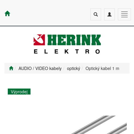
Toggle
Toggle
Togg
search
navigation
navig
AUDIO / VIDEO kabely
optický
Optický kabel 1 m
Výprodej