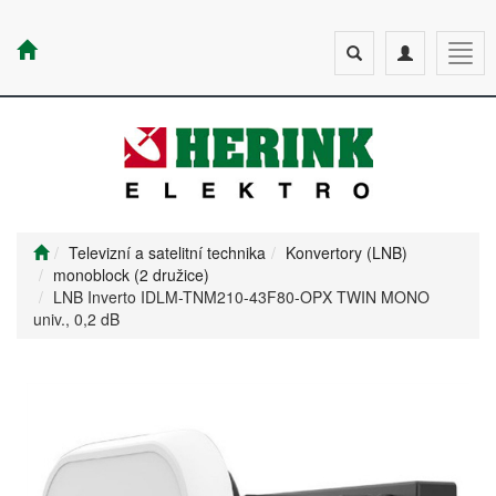
Toggle
Toggle
Togg
search
navigation
navig
Televizní a satelitní technika
Konvertory (LNB)
monoblock (2 družice)
LNB Inverto IDLM-TNM210-43F80-OPX TWIN MONO
univ., 0,2 dB