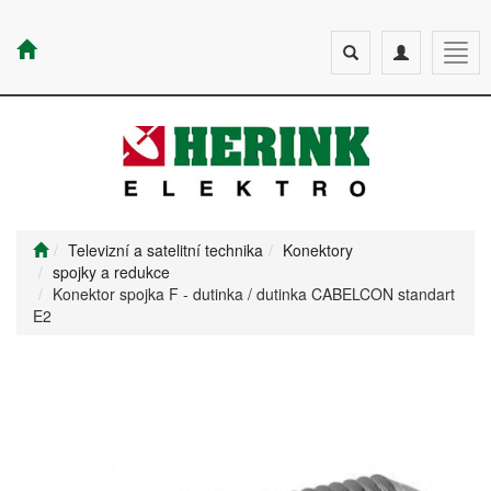
Toggle
Toggle
Togg
search
navigation
navig
Televizní a satelitní technika
Konektory
spojky a redukce
Konektor spojka F - dutinka / dutinka CABELCON standart
E2