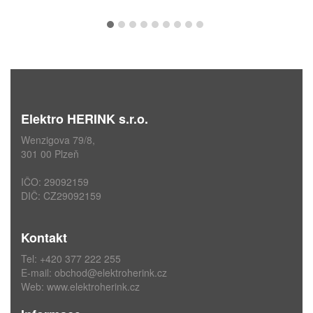
Elektro HERINK s.r.o.
Wenzigova 79/8,
301 00 Plzeň
IČO: 29092159
DIČ: CZ29092159
Kontakt
Tel: +420 377 222 255
E-mail:
obchod@elektroherink.cz
Web:
www.elektroherink.cz