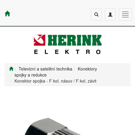
Toggle
Toggle
Togg
search
navigation
navig
Televizní a satelitní technika
Konektory
spojky a redukce
Konektor spojka - F kol. násuv / F kol. závit