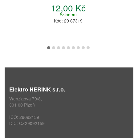
12,00 Kč
Skladem
Kód: 29 67319
Elektro HERINK s.r.o.
Wenzigova 79/8,
301 00 Plzeň
IČO: 29092159
DIČ: CZ29092159