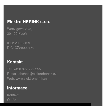
Elektro HERINK s.r.o.
Wenzigova 79/8,
301 00 Plzeň
IČO: 29092159
DIČ: CZ29092159
Kontakt
Tel: +420 377 222 255
E-mail:
obchod@elektroherink.cz
Web:
www.elektroherink.cz
Informace
Kontakt
O nás
Obchodní podmínky