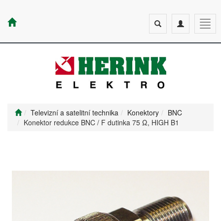
Toggle
Toggle
Togg
search
navigation
navig
Televizní a satelitní technika
Konektory
BNC
Konektor redukce BNC / F dutinka 75 Ω, HIGH B1