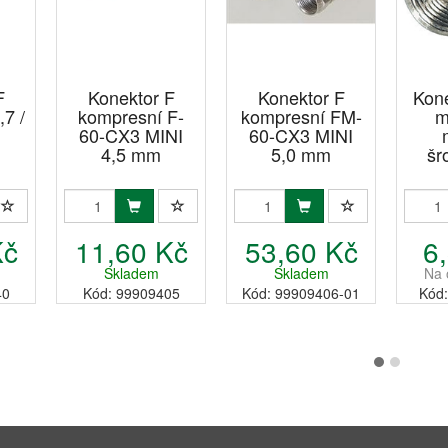
F
Konektor F
Konektor F
Kone
,7 /
kompresní F-
kompresní FM-
m
60-CX3 MINI
60-CX3 MINI
4,5 mm
5,0 mm
šr
Kč
11,60 Kč
53,60 Kč
6
Skladem
Skladem
Na 
40
Kód: 99909405
Kód: 99909406-01
Kód: