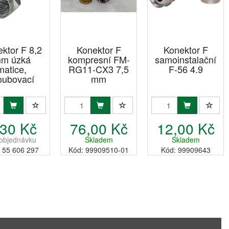
ktor F 8,2
Konektor F
Konektor F
m úzká
kompresní FM-
samoinstalační
matice,
RG11-CX3 7,5
F-56 4.9
oubovací
mm
,30 Kč
76,00 Kč
12,00 Kč
objednávku
Skladem
Skladem
 55 606 297
Kód: 99909510-01
Kód: 99909643