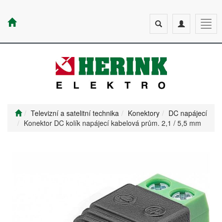
Toggle
Toggle
Togg
search
navigation
navig
Televizní a satelitní technika
Konektory
DC napájecí
Konektor DC kolík napájecí kabelová prům. 2,1 / 5,5 mm