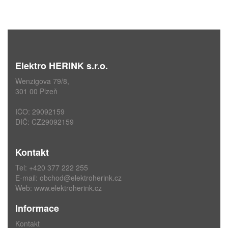
Elektro HERINK s.r.o.
Wenzigova 79/8,
301 00 Plzeň
IČO: 29092159
DIČ: CZ29092159
Kontakt
Tel: +420 377 222 255
E-mail:
obchod@elektroherink.cz
Web:
www.elektroherink.cz
Informace
Kontakt