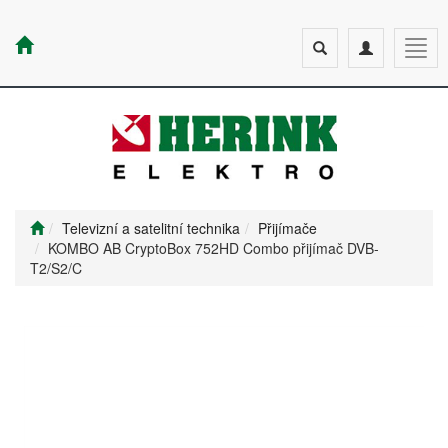
Toggle
Toggle
Togg
search
navigation
navig
Televizní a satelitní technika
Přijímače
KOMBO AB CryptoBox 752HD Combo přijímač DVB-
T2/S2/C