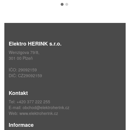
Elektro HERINK s.r.o.
Wenzigova 79/8,
301 00 Plzeň
IČO: 29092159
DIČ: CZ29092159
Kontakt
Tel: +420 377 222 255
E-mail:
obchod@elektroherink.cz
Web:
www.elektroherink.cz
Informace