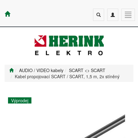
Toggle
Toggle
Togg
search
navigation
navig
AUDIO / VIDEO kabely
SCART <> SCART
Kabel propojovací SCART / SCART, 1,5 m, 2x stíněný
Výprodej