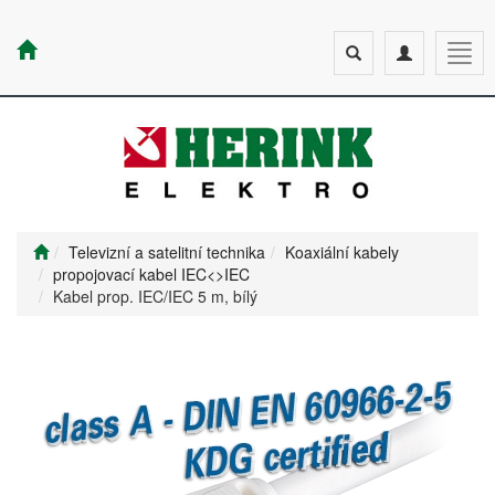
Toggle
Toggle
Togg
search
navigation
navig
Televizní a satelitní technika
Koaxiální kabely
propojovací kabel IEC<>IEC
Kabel prop. IEC/IEC 5 m, bílý