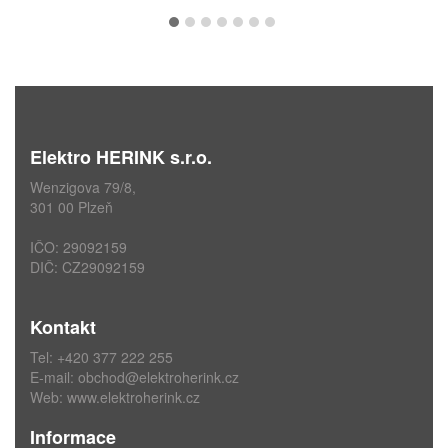
Elektro HERINK s.r.o.
Wenzigova 79/8,
301 00 Plzeň
IČO: 29092159
DIČ: CZ29092159
Kontakt
Tel: +420 377 222 255
E-mail:
obchod@elektroherink.cz
Web:
www.elektroherink.cz
Informace