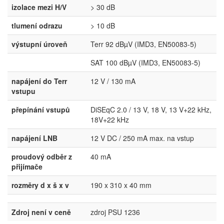
izolace mezi H/V
> 30 dB
tlumení odrazu
> 10 dB
výstupní úroveň
Terr 92 dBµV (IMD3, EN50083-5)
SAT 100 dBµV (IMD3, EN50083-5)
napájení do Terr
12 V / 130 mA
vstupu
přepínání vstupů
DiSEqC 2.0 / 13 V, 18 V, 13 V+22 kHz,
18V+22 kHz
napájení LNB
12 V DC / 250 mA max. na vstup
proudový odběr z
40 mA
přijímače
rozměry d x š x v
190 x 310 x 40 mm
Zdroj není v ceně
zdroj PSU 1236