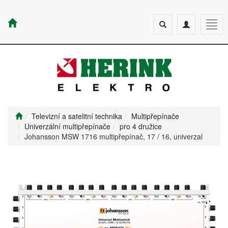
Toggle
Toggle
Togg
search
navigation
navig
Televizní a satelitní technika
Multipřepínače
Univerzální multipřepínače
pro 4 družice
Johansson MSW 1716 multipřepínač, 17 / 16, univerzal