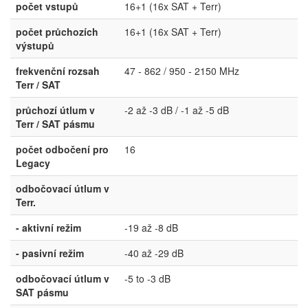
počet vstupů
16+1 (16x SAT + Terr)
počet průchozích
16+1 (16x SAT + Terr)
výstupů
frekvenční rozsah
47 - 862 / 950 - 2150 MHz
Terr / SAT
průchozí útlum v
-2 až -3 dB / -1 až -5 dB
Terr / SAT pásmu
počet odbočení pro
16
Legacy
odbočovací útlum v
Terr.
- aktivní režim
-19 až -8 dB
- pasivní režim
-40 až -29 dB
odbočovací útlum v
-5 to -3 dB
SAT pásmu