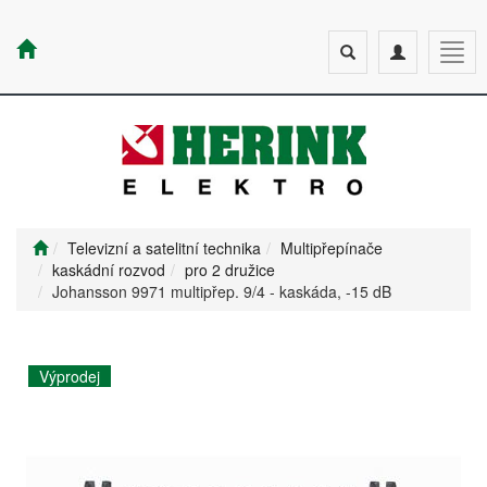
Toggle
Toggle
Togg
search
navigation
navig
Televizní a satelitní technika
Multipřepínače
kaskádní rozvod
pro 2 družice
Johansson 9971 multipřep. 9/4 - kaskáda, -15 dB
Výprodej