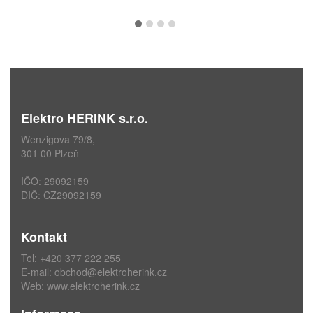
Elektro HERINK s.r.o.
Wenzigova 79/8,
301 00 Plzeň
IČO: 29092159
DIČ: CZ29092159
Kontakt
Tel: +420 377 222 255
E-mail:
obchod@elektroherink.cz
Web:
www.elektroherink.cz