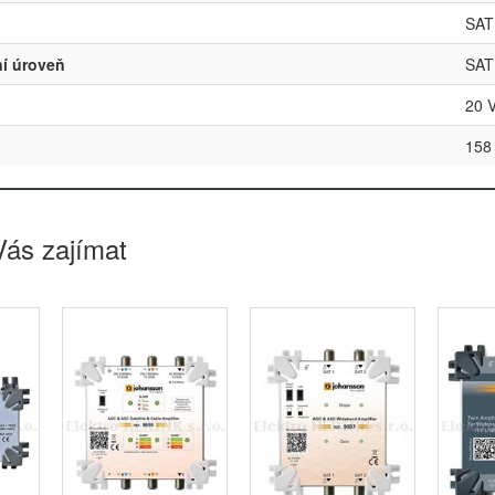
SAT
í úroveň
SAT
20 
158
Vás zajímat