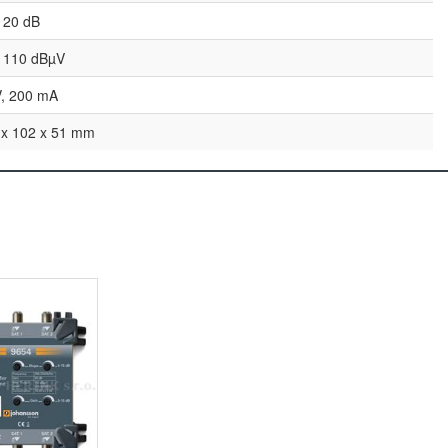
 20 dB
 110 dBµV
V, 200 mA
 x 102 x 51 mm