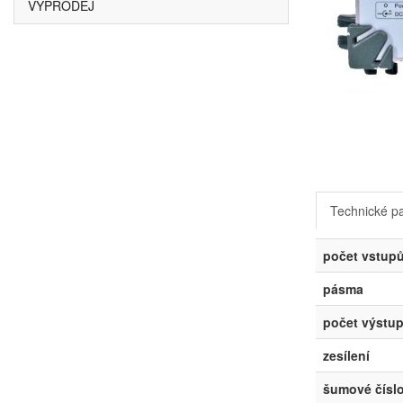
VÝPRODEJ
Technické p
počet vstup
pásma
počet výstu
zesílení
šumové čísl