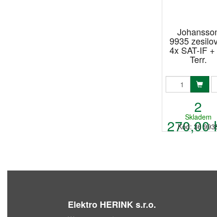
Johansso
9935 zesilo
4x SAT-IF +
Terr.
2
Skladem
270,00 
Kód: 36 993
Elektro HERINK s.r.o.