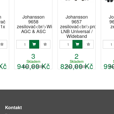
n
Johansson
Johansson
Jo
vač
9658
9657
9
 1x
zesilovač<br/>Wideband
zesilovač<br/>pro
z
AGC & ASC
LNB Universal /
Wideband
3
2
Skladem
Skladem
Kč
940,00 Kč
820,00 Kč
99
5
Kód: 36 9658
Kód: 36 9657
Kó
Kontakt