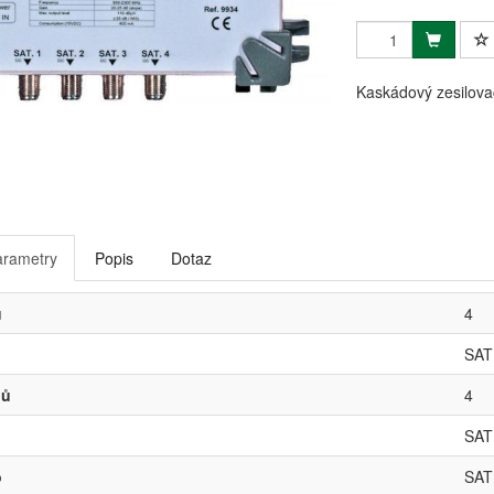
Kaskádový zesilova
arametry
Popis
Dotaz
ů
4
SAT
pů
4
SAT
o
SAT