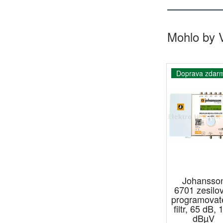
Mohlo by 
Doprava zdar
Johansso
6701 zesilo
programovat
filtr, 65 dB, 
dBµV