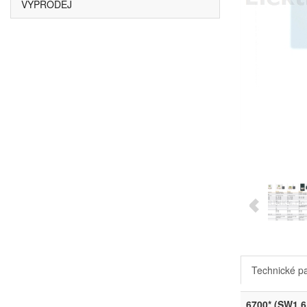
VÝPRODEJ
Technické p
6700* (SW1.6