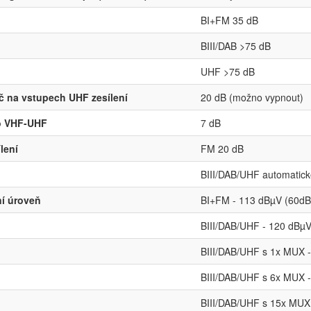
BI+FM 35 dB
BIII/DAB >75 dB
UHF >75 dB
č na vstupech UHF zesílení
20 dB (možno vypnout)
o VHF-UHF
7 dB
lení
FM 20 dB
BIII/DAB/UHF automatic
í úroveň
BI+FM - 113 dBµV (60dB
BIII/DAB/UHF - 120 dBµV
BIII/DAB/UHF s 1x MUX 
BIII/DAB/UHF s 6x MUX 
BIII/DAB/UHF s 15x MUX