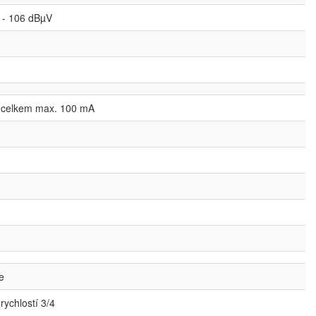
 - 106 dBµV
- celkem max. 100 mA
e
ychlostí 3/4