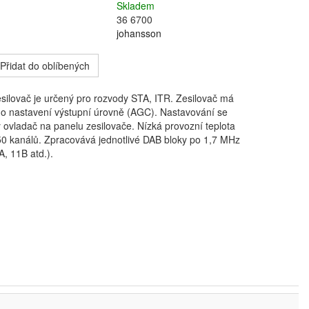
Skladem
36 6700
johansson
Přidat do oblíbených
silovač je určený pro rozvody STA, ITR. Zesilovač má
ho nastavení výstupní úrovně (AGC). Nastavování se
 ovladač na panelu zesilovače. Nízká provozní teplota
>50 kanálů. Zpracovává jednotlivé DAB bloky po 1,7 MHz
A, 11B atd.).