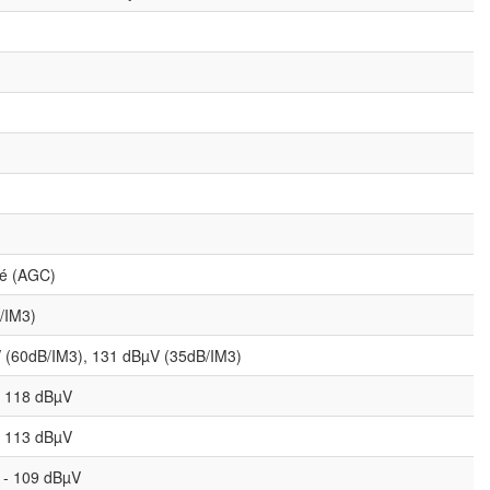
ké (AGC)
/IM3)
 (60dB/IM3), 131 dBµV (35dB/IM3)
- 118 dBµV
- 113 dBµV
 - 109 dBµV