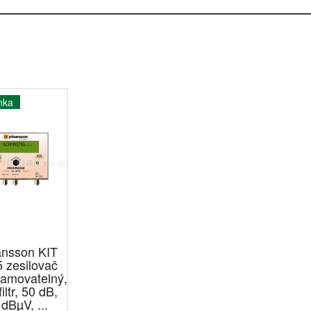
nka
nsson KIT
 zesilovač
ramovatelný,
iltr, 50 dB,
dBµV, ...