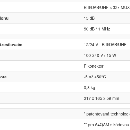
BIII/DAB/UHF s 32x MUX
klonu
15 dB
50 dB / 1 MHz
dzesilovače
12/24 V - BIII/DAB/UHF 
100-240 V / 15 W
F konektor
lota
-5 až +50°C
0,8 kg
217 x 165 x 59 mm
* patentovaná technologi
** pro 64QAM s kódovou r