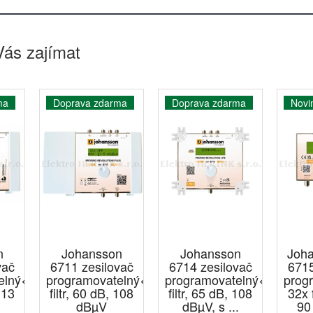
Vás zajímat
ma
Doprava zdarma
Doprava zdarma
Novi
n
Johansson
Johansson
Joha
vač
6711 zesilovač
6714 zesilovač
6715
elný<br/>32x
programovatelný<br/>15x
programovatelný<br/>32x
prog
113
filtr, 60 dB, 108
filtr, 65 dB, 108
32x f
dBµV
dBµV, s ...
90 