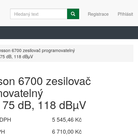
Registrace
Přihlásit
sson 6700 zesilovač programovatelný
r, 75 dB, 118 dBµV
on 6700 zesilovač
ovatelný
r, 75 dB, 118 dBµV
 DPH
5 545,46 Kč
PH
6 710,00 Kč