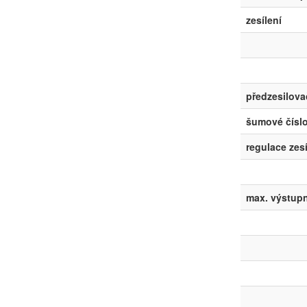
zesílení
předzesilova
šumové čísl
regulace zesí
max. výstupn