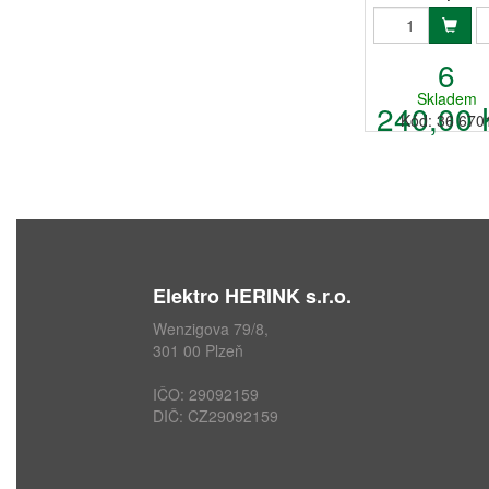
6
Skladem
240,00 
Kód: 36 670
Elektro HERINK s.r.o.
Wenzigova 79/8,
301 00 Plzeň
IČO: 29092159
DIČ: CZ29092159