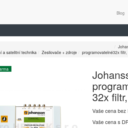
Blog
Johan
í a satelitní technika
Zesilovače + zdroje
programovatelné
32x filt
arma
Johanss
program
32x filt
Vaše cena bez
Vaše cena s D