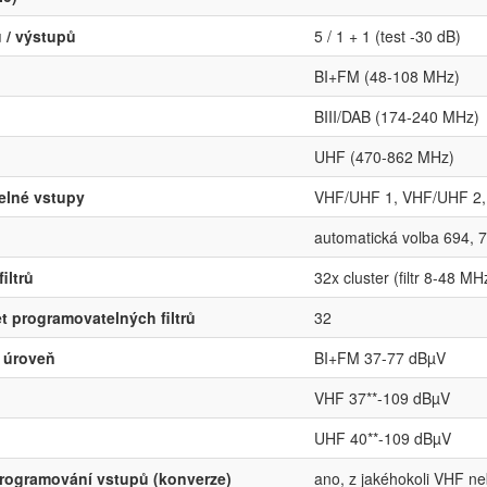
 / výstupů
5 / 1 + 1 (test -30 dB)
BI+FM (48-108 MHz)
BIII/DAB (174-240 MHz)
UHF (470-862 MHz)
elné vstupy
VHF/UHF 1, VHF/UHF 2,
automatická volba 694,
filtrů
32x cluster (filtr 8-48 M
t programovatelných filtrů
32
 úroveň
BI+FM 37-77 dBµV
VHF 37**-109 dBµV
UHF 40**-109 dBµV
rogramování vstupů (konverze)
ano, z jakéhokoli VHF n