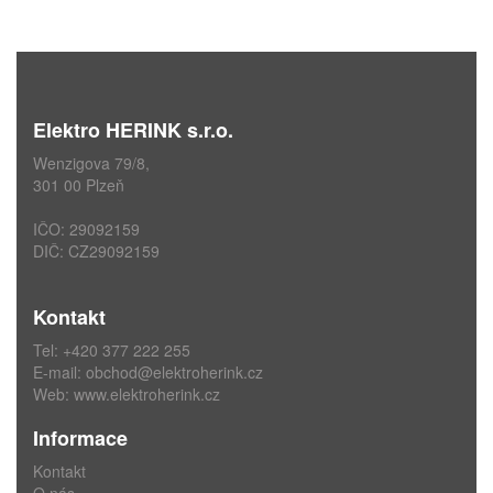
Elektro HERINK s.r.o.
Wenzigova 79/8,
301 00 Plzeň
IČO: 29092159
DIČ: CZ29092159
Kontakt
Tel: +420 377 222 255
E-mail:
obchod@elektroherink.cz
Web:
www.elektroherink.cz
Informace
Kontakt