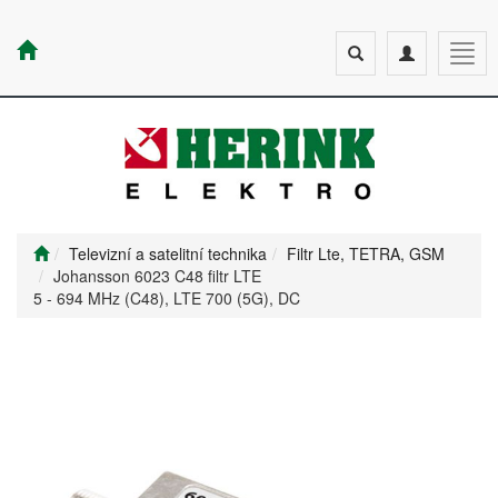
Toggle
Toggle
Togg
search
navigation
navig
Televizní a satelitní technika
Filtr Lte, TETRA, GSM
Johansson 6023 C48 filtr LTE
5 - 694 MHz (C48), LTE 700 (5G), DC