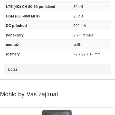
LTE (4G) CH 50-69 potlačení
30 dB
GSM (880-960 MHz)
25 dB
DC průchod
500 mA
konektory
2 x F female
montáž
vnitřní
rozměry
72 x 22 x 17 mm
Dotaz
Mohlo by Vás zajímat