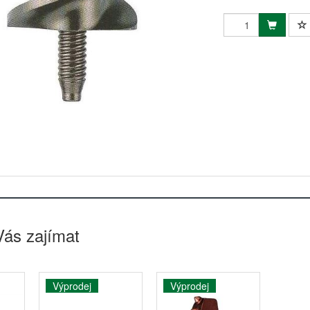
Vás zajímat
Výprodej
Výprodej