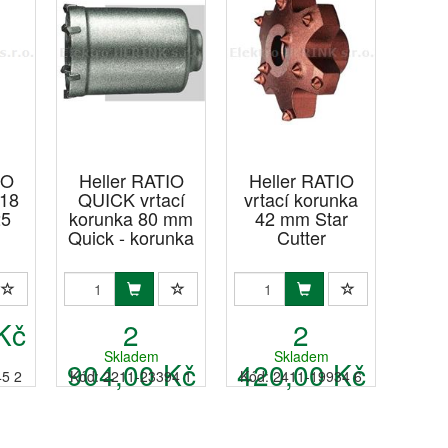
IO
Heller RATIO
Heller RATIO
 18
QUICK vrtací
vrtací korunka
25
korunka 80 mm
42 mm Star
Quick - korunka
Cutter
Kč
2
2
Skladem
Skladem
904,00 Kč
420,00 Kč
45 2
Kód: 2211-23394 1
Kód: 2411-19934 6