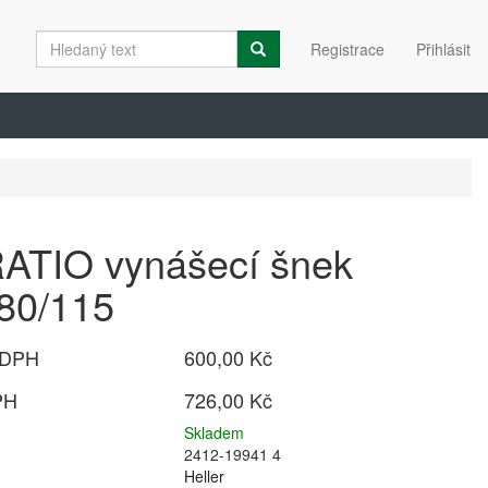
Registrace
Přihlásit
RATIO vynášecí šnek
80/115
 DPH
600,00 Kč
PH
726,00 Kč
Skladem
2412-19941 4
Heller