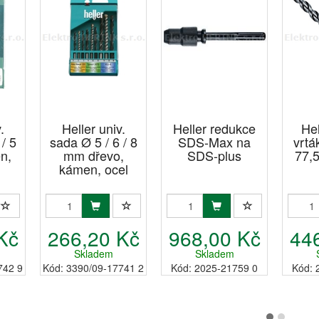
.
Heller univ.
Heller redukce
Hel
/ 5
sada Ø 5 / 6 / 8
SDS-Max na
vrt
n,
mm dřevo,
SDS-plus
77,
kámen, ocel
Kč
266,20 Kč
968,00 Kč
44
Skladem
Skladem
742 9
Kód: 3390/09-17741 2
Kód: 2025-21759 0
Kód: 