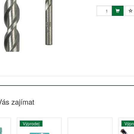
Vás zajímat
Výprodej
Výpr