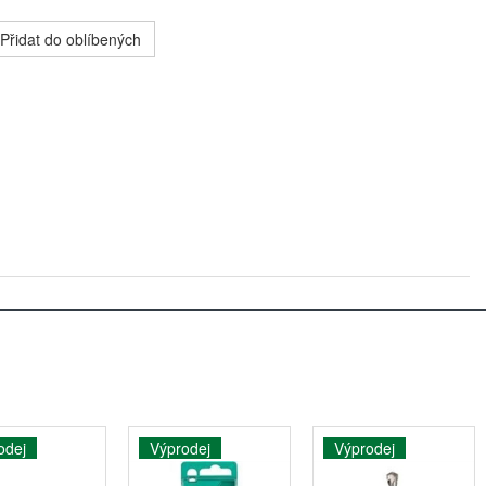
Přidat do oblíbených
odej
Výprodej
Výprodej