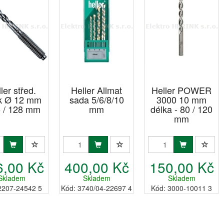
ler střed.
Heller Allmat
Heller POWER
ák Ø 12 mm
sada 5/6/8/10
3000 10 mm
5 / 128 mm
mm
délka - 80 / 120
mm
6,00 Kč
400,00 Kč
150,00 Kč
Skladem
Skladem
Skladem
2207-24542 5
Kód: 3740/04-22697 4
Kód: 3000-10011 3