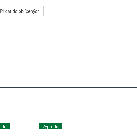
Přidat do oblíbených
odej
Výprodej