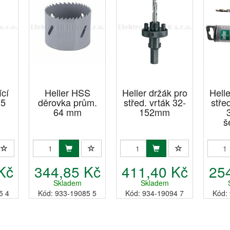
ící
Heller HSS
Heller držák pro
Helle
35
děrovka prům.
střed. vrták 32-
stře
64 mm
152mm
š
Kč
344,85 Kč
411,40 Kč
25
Skladem
Skladem
5 4
Kód: 933-19085 5
Kód: 934-19094 7
Kód: